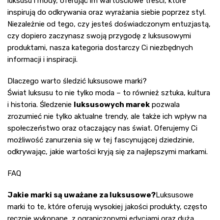
luksusu i mody, oferując im wartościowe treści, które
inspirują do odkrywania oraz wyrażania siebie poprzez styl.
Niezależnie od tego, czy jesteś doświadczonym entuzjastą,
czy dopiero zaczynasz swoją przygodę z luksusowymi
produktami, nasza kategoria dostarczy Ci niezbędnych
informacji i inspiracji.
Dlaczego warto śledzić luksusowe marki?
Świat luksusu to nie tylko moda – to również sztuka, kultura
i historia. Śledzenie
luksusowych marek
pozwala
zrozumieć nie tylko aktualne trendy, ale także ich wpływ na
społeczeństwo oraz otaczający nas świat. Oferujemy Ci
możliwość zanurzenia się w tej fascynującej dziedzinie,
odkrywając, jakie wartości kryją się za najlepszymi markami.
FAQ
Jakie marki są uważane za luksusowe?
Luksusowe
marki to te, które oferują wysokiej jakości produkty, często
ręcznie wykonane, z ograniczonymi edycjami oraz dużą