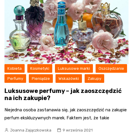
Kobieta
Kosmetyki
Luksusowe marki
Oszczędzanie
Perfumy
Pieniądze
Wskazówki
Zakupy
Luksusowe perfumy – jak zaoszczędzić
na ich zakupie?
Niejedna osoba zastanawia się, jak zaoszczędzić na zakupie
perfum ekskluzywnych marek. Faktem jest, że takie
Joanna Zajączkowska
9 września 2021