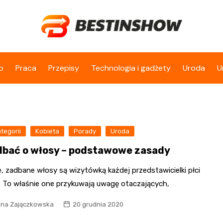
o
Praca
Przepisy
Technologia i gadżety
Uroda
U
tegorii
Kobieta
Porady
Uroda
dbać o włosy – podstawowe zasady
, zadbane włosy są wizytówką każdej przedstawicielki płci
j. To właśnie one przykuwają uwagę otaczających,
na Zajączkowska
20 grudnia 2020