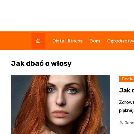
Skip
to
content
Dieta i fitness
Dom
Ogrodnictw
Jak dbać o włosy
Bez ka
Jak 
Zdrowe
piękne
Joan