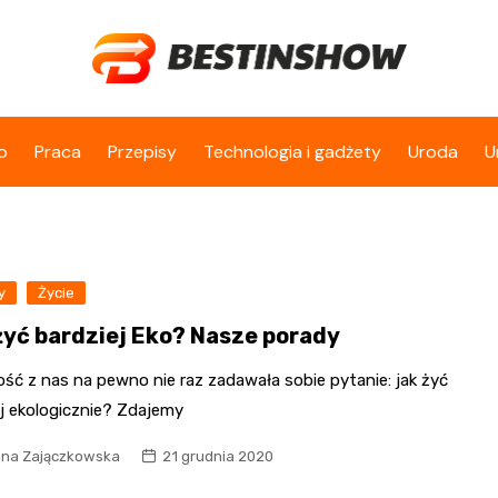
o
Praca
Przepisy
Technologia i gadżety
Uroda
U
y
Życie
żyć bardziej Eko? Nasze porady
ść z nas na pewno nie raz zadawała sobie pytanie: jak żyć
ej ekologicznie? Zdajemy
na Zajączkowska
21 grudnia 2020