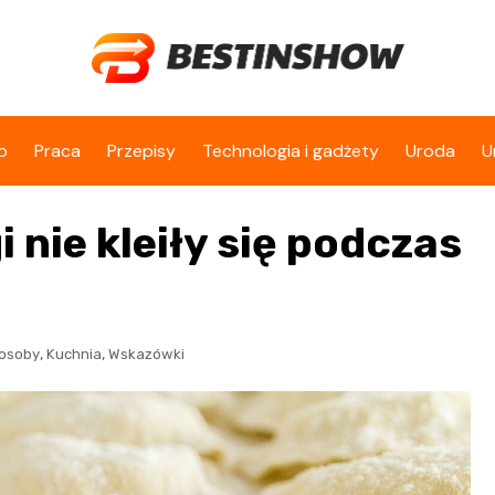
o
Praca
Przepisy
Technologia i gadżety
Uroda
U
i nie kleiły się podczas
,
,
osoby
Kuchnia
Wskazówki