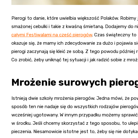
Pierogi to danie, które uwielbia większość Polaków. Robimy 
smażonej cebulki i takie z kwaśną śmietaną. Dodajemy do n
całymi Festiwalami na cześć pierogów
. Czas świąteczny to 
okazuje się, że mamy ich zdecydowanie za dużo i pojawia si
pierogi zaczynają się kleić ze sobą. Z tego powodu później 
Co zrobić, żeby uniknąć tej sytuacji i jak radzić sobie z m
Mrożenie surowych pier
Istnieją dwie szkoły mrożenia pierogów. Jedna mówi, że po
sposób ten nie nadaje się do wszystkich rodzajów pierogów
wcześniej ugotowany. W innym przypadku możemy sprawić, 
w środku. Jeśli chcemy skorzystać z tego sposobu, to ulepi
pieczenia. Niesamowicie istotne jest to, żeby się nie doty