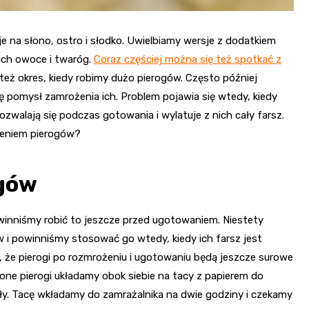
je na słono, ostro i słodko. Uwielbiamy wersje z dodatkiem
ich owoce i twaróg.
Coraz częściej można się też spotkać z
też okres, kiedy robimy dużo pierogów. Często później
ę pomysł zamrożenia ich. Problem pojawia się wtedy, kiedy
rozwalają się podczas gotowania i wylatuje z nich cały farsz.
rożeniem pierogów?
ogów
winniśmy robić to jeszcze przed ugotowaniem. Niestety
 i powinniśmy stosować go wtedy, kiedy ich farsz jest
że pierogi po rozmrożeniu i ugotowaniu będą jeszcze surowe
one pierogi układamy obok siebie na tacy z papierem do
kały. Tacę wkładamy do zamrażalnika na dwie godziny i czekamy