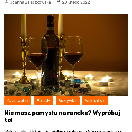
Joanna Zajączkowska
20 lutego 2022
Czas wolny
Porady
Rozrywka
Wskazówki
Nie masz pomysłu na randkę? Wypróbuj
to!
Walentynki zbliżają się wielkimi krokami, a Wy nie wiecie co