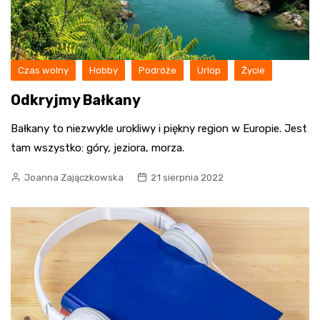
Czas wolny
Hobby
Podróże
Urlop
Życie
Odkryjmy Bałkany
Bałkany to niezwykle urokliwy i piękny region w Europie. Jest
tam wszystko: góry, jeziora, morza.
Joanna Zajączkowska
21 sierpnia 2022