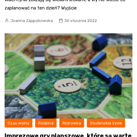
zaplanować na ten dzień? Wyjście
Joanna Zajączkowska
30 stycznia 2022
Czas wolny
Rodzina
Rozrywka
Studenckie życie
Imprezowe gry planszowe, które są warte