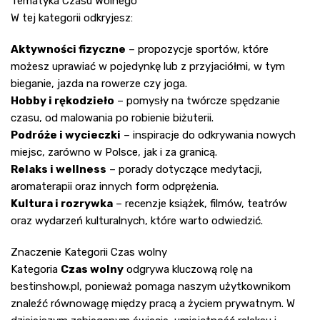
Tematyka Czasu Wolnego
W tej kategorii odkryjesz:
Aktywności fizyczne
– propozycje sportów, które
możesz uprawiać w pojedynkę lub z przyjaciółmi, w tym
bieganie, jazda na rowerze czy joga.
Hobby i rękodzieło
– pomysły na twórcze spędzanie
czasu, od malowania po robienie biżuterii.
Podróże i wycieczki
– inspiracje do odkrywania nowych
miejsc, zarówno w Polsce, jak i za granicą.
Relaks i wellness
– porady dotyczące medytacji,
aromaterapii oraz innych form odprężenia.
Kultura i rozrywka
– recenzje książek, filmów, teatrów
oraz wydarzeń kulturalnych, które warto odwiedzić.
Znaczenie Kategorii Czas wolny
Kategoria
Czas wolny
odgrywa kluczową rolę na
bestinshow.pl
, ponieważ pomaga naszym użytkownikom
znaleźć równowagę między pracą a życiem prywatnym. W