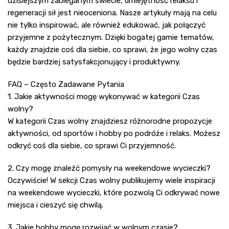
dzisiejszym zabieganym świecie, umiejętność relaksu i
regeneracji sił jest nieoceniona. Nasze artykuły mają na celu
nie tylko inspirować, ale również edukować, jak połączyć
przyjemne z pożytecznym. Dzięki bogatej gamie tematów,
każdy znajdzie coś dla siebie, co sprawi, że jego wolny czas
będzie bardziej satysfakcjonujący i produktywny.
FAQ – Często Zadawane Pytania
1. Jakie aktywności mogę wykonywać w kategorii Czas
wolny?
W kategorii Czas wolny znajdziesz różnorodne propozycje
aktywności, od sportów i hobby po podróże i relaks. Możesz
odkryć coś dla siebie, co sprawi Ci przyjemność.
2. Czy mogę znaleźć pomysły na weekendowe wycieczki?
Oczywiście! W sekcji Czas wolny publikujemy wiele inspiracji
na weekendowe wycieczki, które pozwolą Ci odkrywać nowe
miejsca i cieszyć się chwilą.
3. Jakie hobby mogę rozwijać w wolnym czasie?