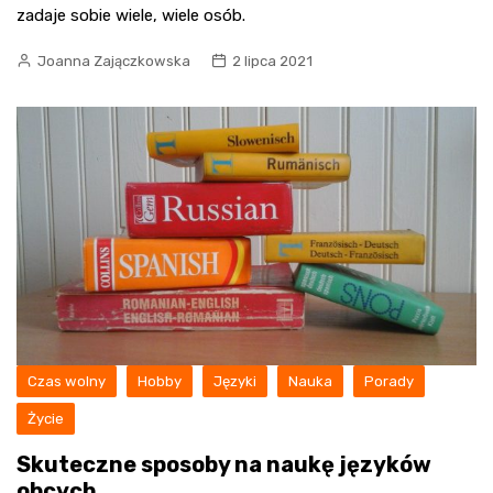
zadaje sobie wiele, wiele osób.
Joanna Zajączkowska
2 lipca 2021
Czas wolny
Hobby
Języki
Nauka
Porady
Życie
Skuteczne sposoby na naukę języków
obcych